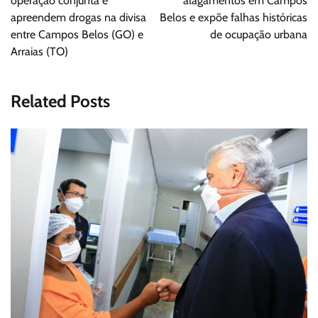
Post
operação conjunta e
alagamentos em Campos
apreendem drogas na divisa
Belos e expõe falhas históricas
entre Campos Belos (GO) e
de ocupação urbana
Arraias (TO)
Related Posts