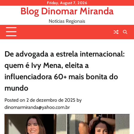
Skip
Friday, August 7, 2026
Blog Dinomar Miranda
to
content
Notícias Regionais
De advogada a estrela internacional:
quem é Ivy Mena, eleita a
influenciadora 60+ mais bonita do
mundo
Posted on
2 de dezembro de 2025
by
dinomarmiranda@yahoo.com.br