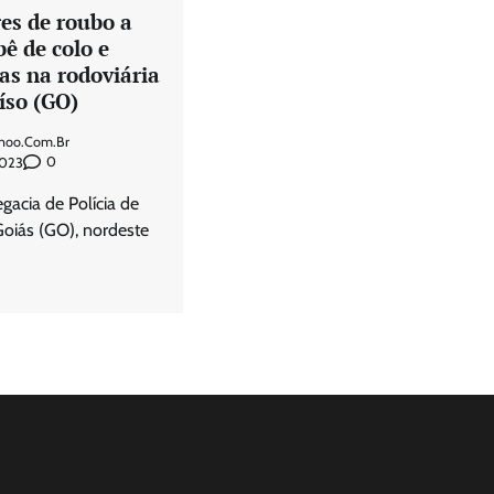
es de roubo a
ê de colo e
as na rodoviária
íso (GO)
hoo.com.br
0
2023
gacia de Polícia de
Goiás (GO), nordeste