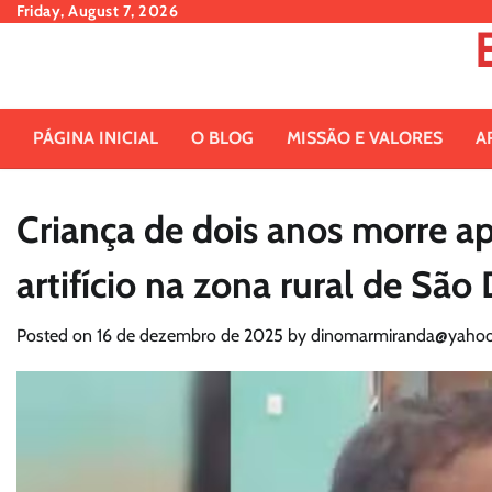
Skip
Friday, August 7, 2026
to
content
PÁGINA INICIAL
O BLOG
MISSÃO E VALORES
A
Criança de dois anos morre a
artifício na zona rural de Sã
Posted on
16 de dezembro de 2025
by
dinomarmiranda@yahoo