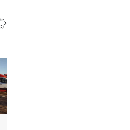
de
O)