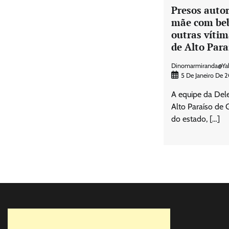
Presos autor
mãe com beb
outras vítim
de Alto Para
Dinomarmiranda@ya
5 De Janeiro De 
A equipe da Dele
Alto Paraíso de 
do estado, […]