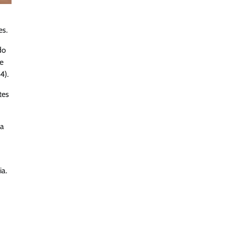
es.
do
de
4).
tes
ia
ia.