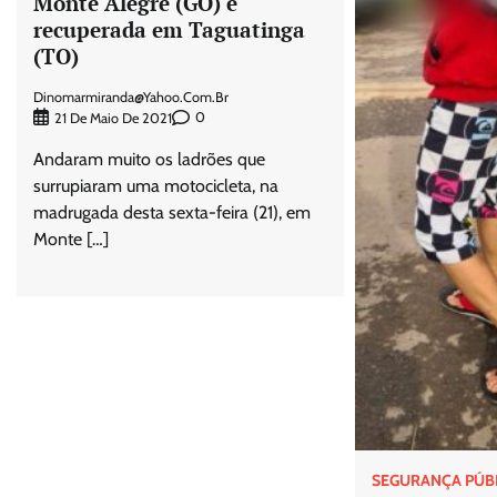
Monte Alegre (GO) é
recuperada em Taguatinga
(TO)
Dinomarmiranda@yahoo.com.br
0
21 De Maio De 2021
Andaram muito os ladrões que
surrupiaram uma motocicleta, na
madrugada desta sexta-feira (21), em
Monte […]
SEGURANÇA PÚB