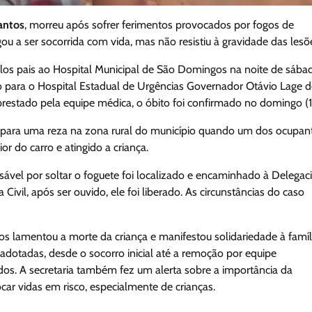
antos
, morreu após sofrer ferimentos provocados por fogos de
ou a ser socorrida com vida, mas não resistiu à gravidade das lesõ
los pais ao Hospital Municipal de São Domingos na noite de sába
rido para o Hospital Estadual de Urgências Governador Otávio Lage 
prestado pela equipe médica, o óbito foi confirmado no domingo (1
am para uma reza na zona rural do município quando um dos ocupan
or do carro e atingido a criança.
vel por soltar o foguete foi localizado e encaminhado à Delegac
ivil, após ser ouvido, ele foi liberado. As circunstâncias do caso
os lamentou a morte da criança e manifestou solidariedade à famíl
otadas, desde o socorro inicial até a remoção por equipe
dos. A secretaria também fez um alerta sobre a importância da
ar vidas em risco, especialmente de crianças.