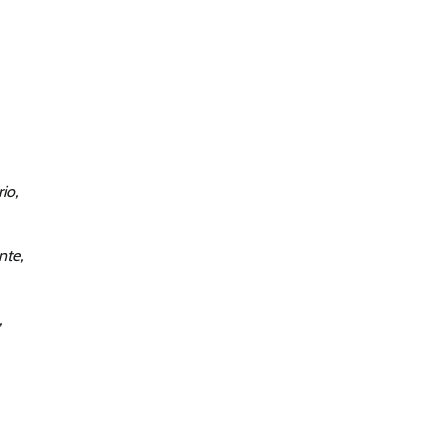
io,
nte,
,