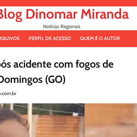
Blog Dinomar Miranda
Notícias Regionais
RQUIVOS
PERFIL DE ACESSO
QUEM É O AUTOR
pós acidente com fogos de
o Domingos (GO)
.com.br