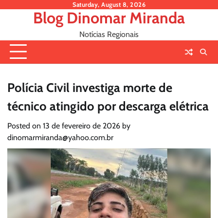
Skip
Saturday, August 8, 2026
Blog Dinomar Miranda
to
content
Notícias Regionais
Polícia Civil investiga morte de
técnico atingido por descarga elétrica
Posted on
13 de fevereiro de 2026
by
dinomarmiranda@yahoo.com.br