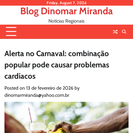
Skip
Friday, August 7, 2026
Blog Dinomar Miranda
to
content
Notícias Regionais
Alerta no Carnaval: combinação
popular pode causar problemas
cardíacos
Posted on
13 de fevereiro de 2026
by
dinomarmiranda@yahoo.com.br