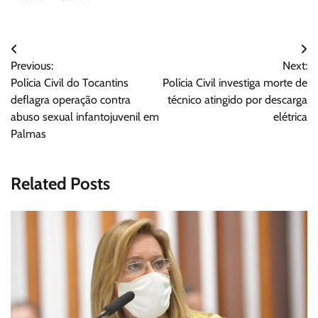
Navegação
Previous:
Next:
de
Polícia Civil do Tocantins
Polícia Civil investiga morte de
Post
deflagra operação contra
técnico atingido por descarga
abuso sexual infantojuvenil em
elétrica
Palmas
Related Posts