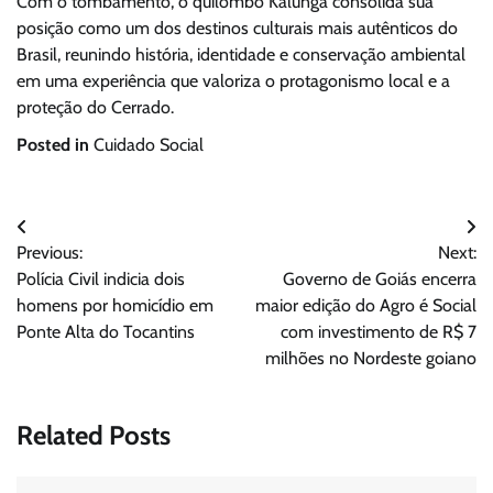
Com o tombamento, o quilombo Kalunga consolida sua
posição como um dos destinos culturais mais autênticos do
Brasil, reunindo história, identidade e conservação ambiental
em uma experiência que valoriza o protagonismo local e a
proteção do Cerrado.
Posted in
Cuidado Social
Navegação
Previous:
Next:
de
Polícia Civil indicia dois
Governo de Goiás encerra
Post
homens por homicídio em
maior edição do Agro é Social
Ponte Alta do Tocantins
com investimento de R$ 7
milhões no Nordeste goiano
Related Posts