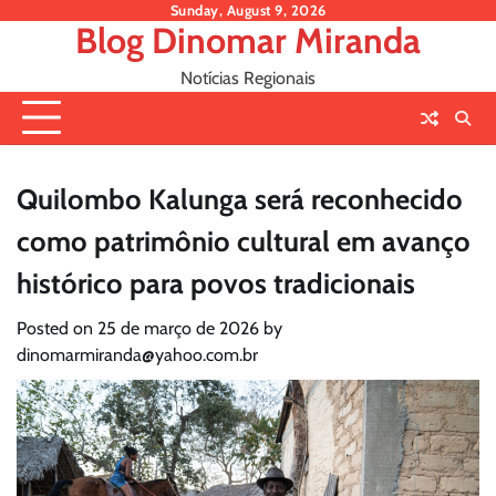
Skip
Sunday, August 9, 2026
Blog Dinomar Miranda
to
content
Notícias Regionais
Quilombo Kalunga será reconhecido
como patrimônio cultural em avanço
histórico para povos tradicionais
Posted on
25 de março de 2026
by
dinomarmiranda@yahoo.com.br