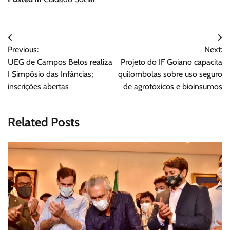
Navegação
Previous:
Next:
de
UEG de Campos Belos realiza
Projeto do IF Goiano capacita
Post
I Simpósio das Infâncias;
quilombolas sobre uso seguro
inscrições abertas
de agrotóxicos e bioinsumos
Related Posts