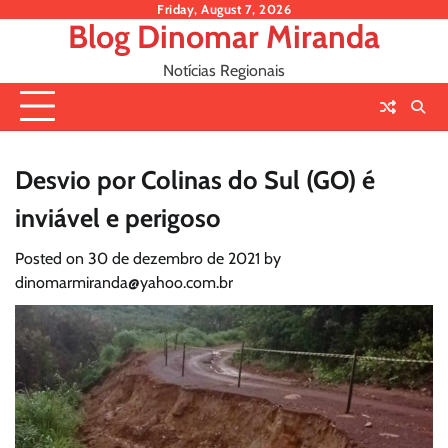
Skip
Friday, August 7, 2026
Blog Dinomar Miranda
to
content
Notícias Regionais
Desvio por Colinas do Sul (GO) é
inviável e perigoso
Posted on
30 de dezembro de 2021
by
dinomarmiranda@yahoo.com.br