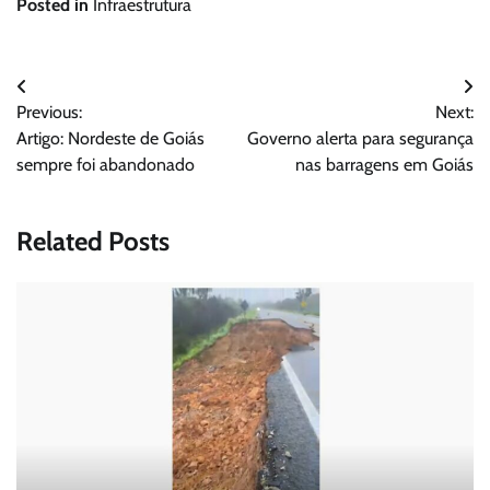
Posted in
Infraestrutura
Navegação
Previous:
Next:
de
Artigo: Nordeste de Goiás
Governo alerta para segurança
Post
sempre foi abandonado
nas barragens em Goiás
Related Posts