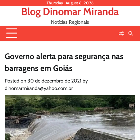
Skip
Thursday, August 6, 2026
Blog Dinomar Miranda
to
content
Notícias Regionais
Governo alerta para segurança nas
barragens em Goiás
Posted on
30 de dezembro de 2021
by
dinomarmiranda@yahoo.com.br