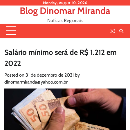
Skip
Monday, August 10, 2026
Blog Dinomar Miranda
to
content
Notícias Regionais
Salário mínimo será de R$ 1.212 em
2022
Posted on
31 de dezembro de 2021
by
dinomarmiranda@yahoo.com.br