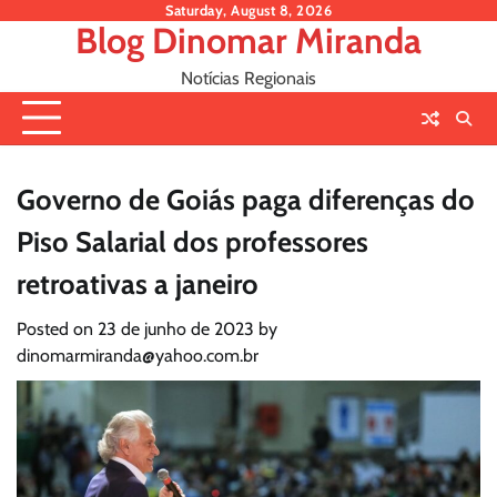
Skip
Saturday, August 8, 2026
Blog Dinomar Miranda
to
content
Notícias Regionais
Governo de Goiás paga diferenças do
Piso Salarial dos professores
retroativas a janeiro
Posted on
23 de junho de 2023
by
dinomarmiranda@yahoo.com.br