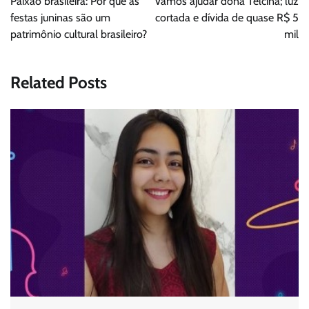
Paixão brasileira: Por que as
Vamos ajudar dona Telcina; luz
Post
festas juninas são um
cortada e dívida de quase R$ 5
patrimônio cultural brasileiro?
mil
Related Posts