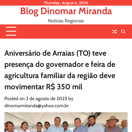
Skip
Thursday, August 6, 2026
Blog Dinomar Miranda
to
content
Notícias Regionais
Aniversário de Arraias (TO) teve
presença do governador e feira de
agricultura familiar da região deve
movimentar R$ 350 mil
Posted on
2 de agosto de 2023
by
dinomarmiranda@yahoo.com.br