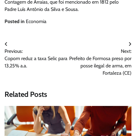
Contagem de Arraias, que foi mencionado em 1812 pelo
Padre Luís Antônio da Silva e Sousa.
Posted in
Economia
Navegação
Previous:
Next:
de
Copom reduz a taxa Selic para
Prefeito de Formosa preso por
Post
13,25% a.a.
posse ilegal de arma, em
Fortaleza (CE)
Related Posts