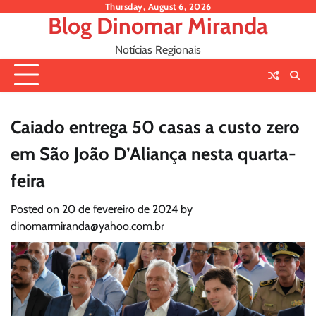
Skip
Thursday, August 6, 2026
Blog Dinomar Miranda
to
content
Notícias Regionais
Caiado entrega 50 casas a custo zero
em São João D’Aliança nesta quarta-
feira
Posted on
20 de fevereiro de 2024
by
dinomarmiranda@yahoo.com.br