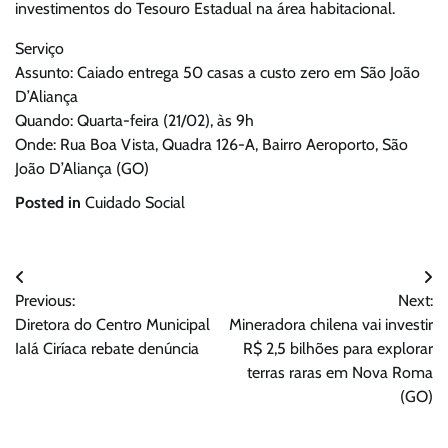
investimentos do Tesouro Estadual na área habitacional.
Serviço
Assunto: Caiado entrega 50 casas a custo zero em São João
D’Aliança
Quando: Quarta-feira (21/02), às 9h
Onde: Rua Boa Vista, Quadra 126-A, Bairro Aeroporto, São
João D’Aliança (GO)
Posted in
Cuidado Social
Navegação
Previous:
Next:
de
Diretora do Centro Municipal
Mineradora chilena vai investir
Post
IaIá Ciríaca rebate denúncia
R$ 2,5 bilhões para explorar
terras raras em Nova Roma
(GO)