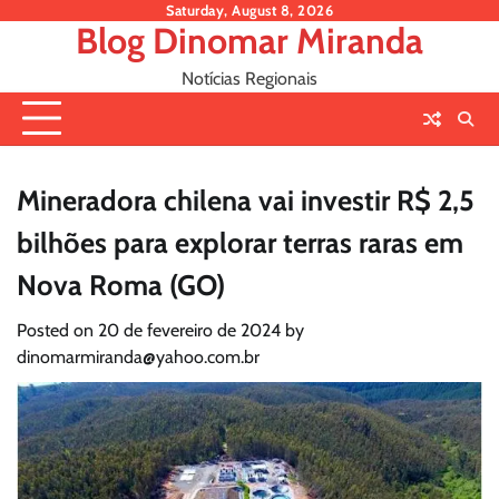
Skip
Saturday, August 8, 2026
Blog Dinomar Miranda
to
content
Notícias Regionais
Mineradora chilena vai investir R$ 2,5
bilhões para explorar terras raras em
Nova Roma (GO)
Posted on
20 de fevereiro de 2024
by
dinomarmiranda@yahoo.com.br