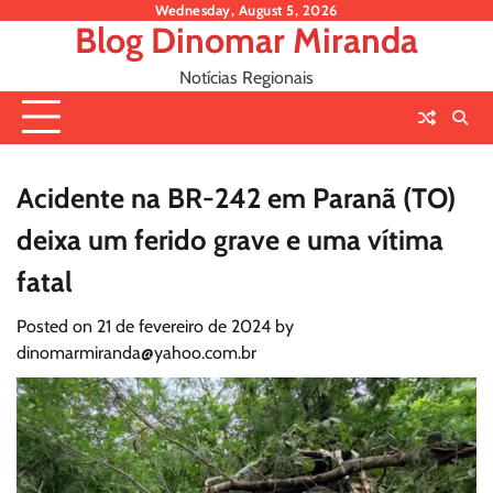
Skip
Wednesday, August 5, 2026
Blog Dinomar Miranda
to
content
Notícias Regionais
Acidente na BR-242 em Paranã (TO)
deixa um ferido grave e uma vítima
fatal
Posted on
21 de fevereiro de 2024
by
dinomarmiranda@yahoo.com.br