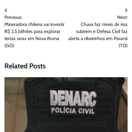
Navegação
Previous:
Next:
de
Mineradora chilena vai investir
Chuva faz níveis de rios
Post
R$ 2,5 bilhões para explorar
subirem e Defesa Civil faz
terras raras em Nova Roma
alerta a ribeirinhos em Paranã
(GO)
(TO)
Related Posts