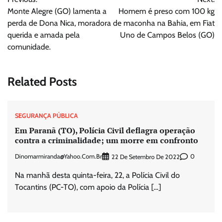
de
Monte Alegre (GO) lamenta a
Homem é preso com 100 kg
Post
perda de Dona Nica, moradora
de maconha na Bahia, em Fiat
querida e amada pela
Uno de Campos Belos (GO)
comunidade.
Related Posts
SEGURANÇA PÚBLICA
Em Paranã (TO), Polícia Civil deflagra operação
contra a criminalidade; um morre em confronto
Dinomarmiranda@yahoo.com.br
0
22 De Setembro De 2022
Na manhã desta quinta-feira, 22, a Polícia Civil do
Tocantins (PC-TO), com apoio da Polícia […]