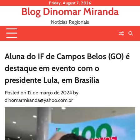
Skip
Friday, August 7, 2026
Blog Dinomar Miranda
to
content
Notícias Regionais
Aluna do IF de Campos Belos (GO) é
destaque em evento com o
presidente Lula, em Brasília
Posted on
12 de março de 2024
by
dinomarmiranda@yahoo.com.br