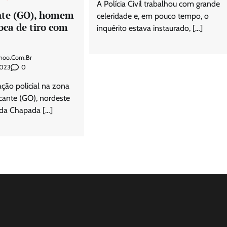
A Polícia Civil trabalhou com grande
nte (GO), homem
celeridade e, em pouco tempo, o
oca de tiro com
inquérito estava instaurado, […]
hoo.com.br
0
2023
ão policial na zona
cante (GO), nordeste
 da Chapada […]