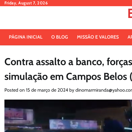
Skip
Friday, August 7, 2026
to
content
PÁGINA INICIAL
O BLOG
MISSÃO E VALORES
A
Contra assalto a banco, força
simulação em Campos Belos 
Posted on
15 de março de 2024
by
dinomarmiranda@yahoo.co