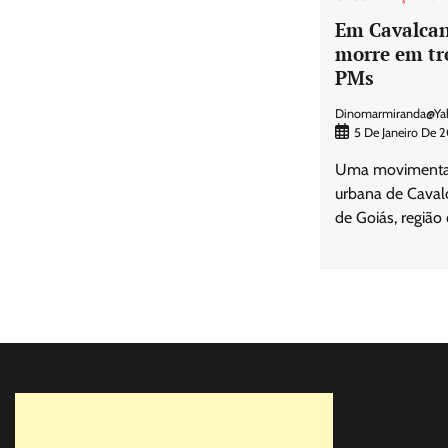
Em Cavalca
morre em tr
PMs
Dinomarmiranda@ya
5 De Janeiro De 
Uma movimentaç
urbana de Caval
de Goiás, região