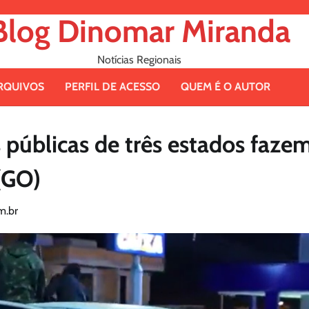
Blog Dinomar Miranda
Notícias Regionais
RQUIVOS
PERFIL DE ACESSO
QUEM É O AUTOR
s públicas de três estados faze
(GO)
m.br