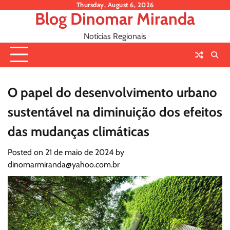
Skip
Thursday, August 6, 2026
Blog Dinomar Miranda
to
content
Notícias Regionais
O papel do desenvolvimento urbano
sustentável na diminuição dos efeitos
das mudanças climáticas
Posted on
21 de maio de 2024
by
dinomarmiranda@yahoo.com.br