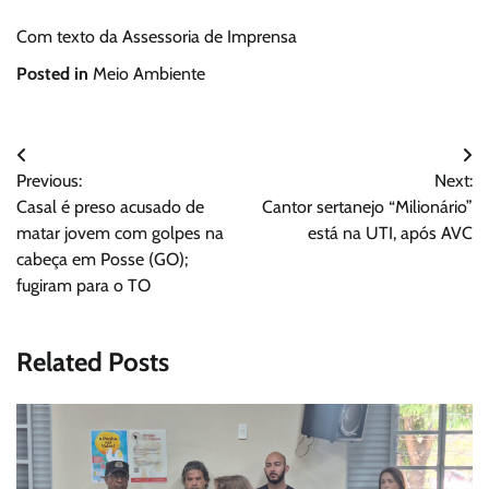
Com texto da Assessoria de Imprensa
Posted in
Meio Ambiente
Navegação
Previous:
Next:
de
Casal é preso acusado de
Cantor sertanejo “Milionário”
Post
matar jovem com golpes na
está na UTI, após AVC
cabeça em Posse (GO);
fugiram para o TO
Related Posts