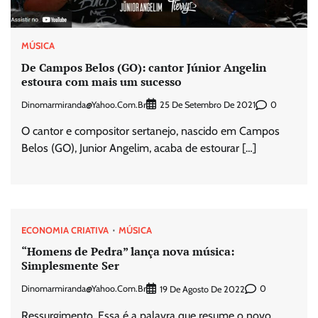
MÚSICA
De Campos Belos (GO): cantor Júnior Angelin
estoura com mais um sucesso
Dinomarmiranda@yahoo.com.br
0
25 De Setembro De 2021
O cantor e compositor sertanejo, nascido em Campos
Belos (GO), Junior Angelim, acaba de estourar […]
ECONOMIA CRIATIVA
MÚSICA
“Homens de Pedra” lança nova música:
Simplesmente Ser
Dinomarmiranda@yahoo.com.br
0
19 De Agosto De 2022
Ressurgimento. Essa é a palavra que resume o novo