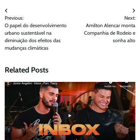
Navegação
Previous:
Next:
de
O papel do desenvolvimento
Amilton Alencar monta
Post
urbano sustentável na
Companhia de Rodeio e
diminuição dos efeitos das
sonha alto
mudanças climáticas
Related Posts