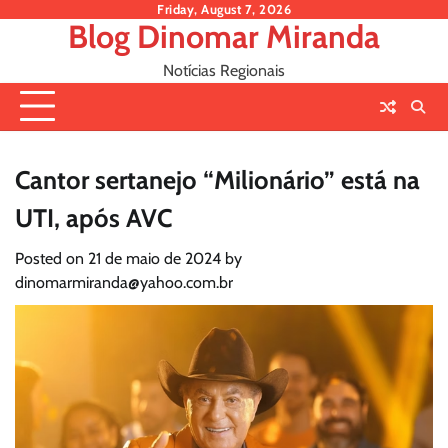
Skip
Friday, August 7, 2026
Blog Dinomar Miranda
to
content
Notícias Regionais
Cantor sertanejo “Milionário” está na
UTI, após AVC
Posted on
21 de maio de 2024
by
dinomarmiranda@yahoo.com.br