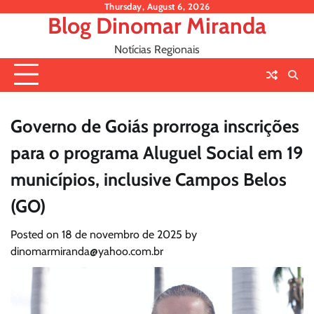
Skip
Thursday, August 6, 2026
Blog Dinomar Miranda
to
content
Notícias Regionais
Governo de Goiás prorroga inscrições
para o programa Aluguel Social em 19
municípios, inclusive Campos Belos
(GO)
Posted on
18 de novembro de 2025
by
dinomarmiranda@yahoo.com.br